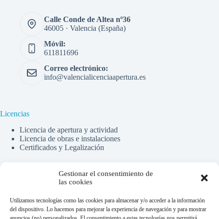
Calle Conde de Altea nº36
46005 · Valencia (España)
Móvil:
611811696
Correo electrónico:
info@valencialicenciaapertura.es
Licencias
Licencia de apertura y actividad
Licencia de obras e instalaciones
Certificados y Legalización
Gestionar el consentimiento de
Financiado por la Unión Europea -
las cookies
NextGenerationEU
Utilizamos tecnologías como las cookies para almacenar y/o acceder a la información
del dispositivo. Lo hacemos para mejorar la experiencia de navegación y para mostrar
anuncios (no) personalizados. El consentimiento a estas tecnologías nos permitirá