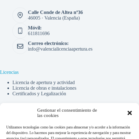
Calle Conde de Altea nº36
46005 · Valencia (España)
Móvil:
611811696
Correo electrónico:
info@valencialicenciaapertura.es
Licencias
Licencia de apertura y actividad
Licencia de obras e instalaciones
Certificados y Legalización
Gestionar el consentimiento de
Financiado por la Unión Europea -
las cookies
NextGenerationEU
Utilizamos tecnologías como las cookies para almacenar y/o acceder a la información
del dispositivo. Lo hacemos para mejorar la experiencia de navegación y para mostrar
anuncios (no) personalizados. El consentimiento a estas tecnologías nos permitirá